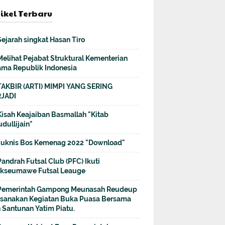
tikel Terbaru
Sejarah singkat Hasan Tiro
Melihat Pejabat Struktural Kementerian
ma Republik Indonesia
TAKBIR (ARTI) MIMPI YANG SERING
JADI
Kisah Keajaiban Basmallah "Kitab
dullijain"
Juknis Bos Kemenag 2022 "Download"
Pandrah Futsal Club (PFC) Ikuti
kseumawe Futsal Leauge
Pemerintah Gampong Meunasah Reudeup
sanakan Kegiatan Buka Puasa Bersama
 Santunan Yatim Piatu.