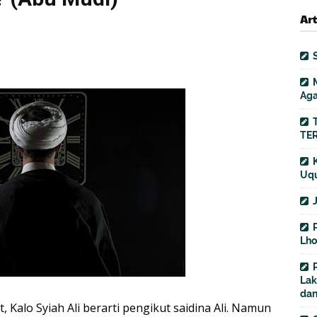
Ar
Aga
TER
Uqu
Lho
Lak
dan
, Kalo Syiah Ali berarti pengikut saidina Ali. Namun