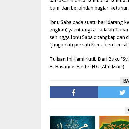
dan akan muncul kembali di kemud
bumi dan berpindah bagian ketuhan
Ibnu Saba pada suatu hari datang ke
engkau) yakni: engkau adalah Tuhan.
sehingga Ibnu Saba ditangkap dan di
"janganlah pernah Kamu berdomisili
Tulisan Ini Kami Kutib Dari Buku "S
H. Hasanoel Bashri H.G (Abu Mudi)
BA