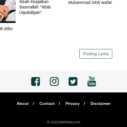
Kisah Keajaiban
Muhammad SAW wafat
Basmallah "Kitab
Uqudullijain"
ah (Abu
Posting Lama
About
Contact
Privacy
Disclaimer
© 2023
tabihaba.com