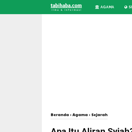
AGAMA
S
Beranda
›
Agama
›
Sejarah
Apa Itu Aliran Syia