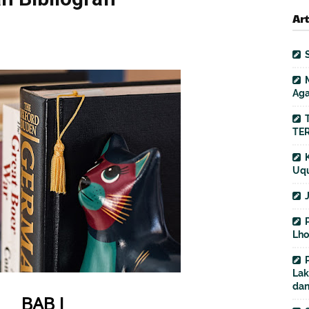
Ar
Aga
TER
Uqu
Lho
Lak
dan
BAB I