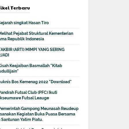
tikel Terbaru
Sejarah singkat Hasan Tiro
Melihat Pejabat Struktural Kementerian
ma Republik Indonesia
TAKBIR (ARTI) MIMPI YANG SERING
JADI
Kisah Keajaiban Basmallah "Kitab
dullijain"
Juknis Bos Kemenag 2022 "Download"
Pandrah Futsal Club (PFC) Ikuti
kseumawe Futsal Leauge
Pemerintah Gampong Meunasah Reudeup
sanakan Kegiatan Buka Puasa Bersama
 Santunan Yatim Piatu.