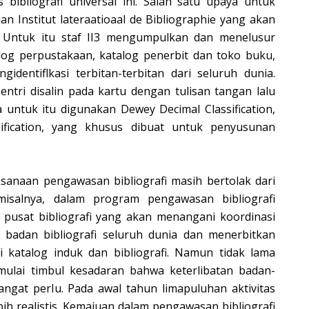
ibliografi universal ini. Salah satu upaya untuk
an Institut lateraatioaal de Bibliographie yang akan
i. Untuk itu staf II3 mengumpulkan dan menelusur
alog perpustakaan, katalog penerbit dan toko buku,
gidentiflkasi terbitan-terbitan dari seluruh dunia.
ntri disalin pada kartu dengan tulisan tangan lalu
 untuk itu digunakan Dewey Decimal Classification,
sification, yang khusus dibuat untuk penyusunan
anaan pengawasan bibliografi masih bertolak dari
 misalnya, dalam program pengawasan bibliografi
usat bibliografi yang akan menangani koordinasi
badan bibliografi seluruh dunia dan menerbitkan
ti katalog induk dan bibliografi. Namun tidak lama
ulai timbul kesadaran bahwa keterlibatan badan-
angat perIu. Pada awal tahun limapuluhan aktivitas
ih realistis. Kemajuan dalam pengawasan bibliografi