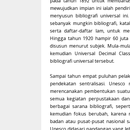
pada tahun 1892 untuk membahas b
mewujudkan impian ini ialah pendiri
menyusun bibliografi universal in
sebanyak mungkin bibliografi, kat
serta daftar-daftar lam, untuk men
Hingga tahun 1920 hampir 60 juta e
disusun menurut subjek. Mula-mula
kemudian Universal Decimal Clas
bibliografi universal tersebut.
Sampai tahun empat puluhan pelaks
pendekatan sentralisasi. Unesco
merencanakan pembentukan suatu p
semua kegiatan perpustakaan dan 
berbagai sarana bibliografi, seper
kemudian fokus berubah, karena m
badan atau pusat-pusat nasional s
Unesco didasari pandangan yang leb